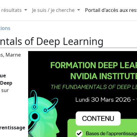
 résultats
Je suis / je cherche
Portail d'accès aux re
tions
tals of Deep Learning
ms, Marne
que
 Deep
e sur
a
prentissage