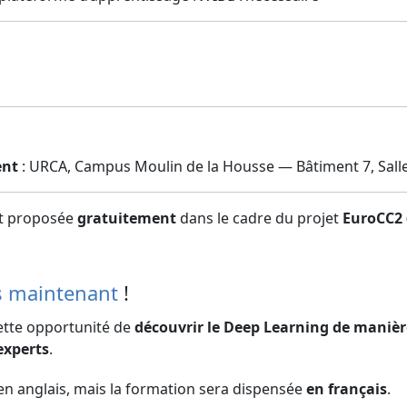
ent
: URCA, Campus Moulin de la Housse — Bâtiment 7, Sall
st proposée
gratuitement
dans le cadre du projet
EuroCC2 
s maintenant
!
tte opportunité de
découvrir le Deep Learning de manièr
experts
.
en anglais, mais la formation sera dispensée
en français
.