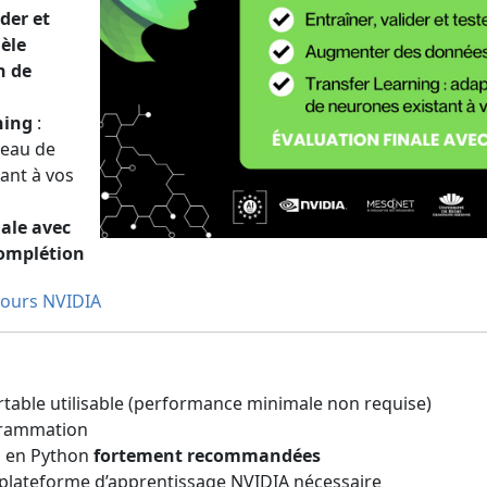
ider et
èle
n de
ning
:
seau de
ant à vos
nale avec
complétion
 cours NVIDIA
table utilisable (performance minimale non requise)
grammation
 en Python
fortement recommandées
plateforme d’apprentissage NVIDIA nécessaire