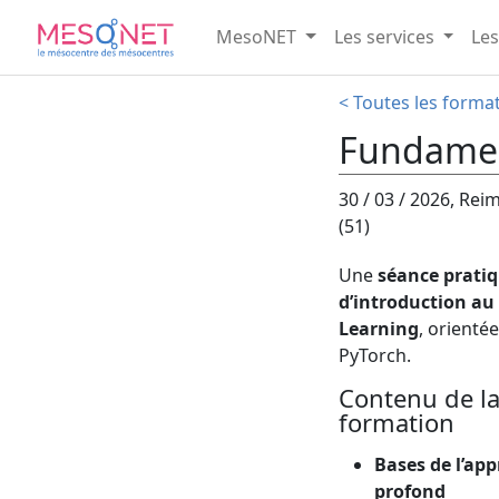
MesoNET
Les services
Les
< Toutes les forma
Fundamen
30 / 03 / 2026, Rei
(51)
Une
séance prati
d’introduction au
Learning
, orienté
PyTorch.
Contenu de l
formation
Bases de l’ap
profond