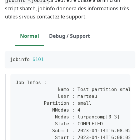
.Il peut être utilisé à la fin d'un
jobinfo <jobid>
script sbatch, jobinfo donnera des informations très
utiles si vous contactez le support.
Normal
Debug / Support
jobinfo 
6101
Job Infos :
               Name : Test partition small -
               User : marteau
          Partition : small
             NNodes : 4
              Nodes : turpancomp[0-3]
              State : COMPLETED
             Submit : 2023-04-14T16:08:02
              Start : 2023-04-14T16:08:02