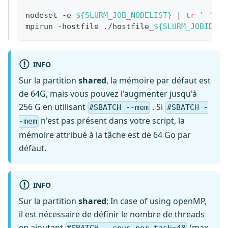
nodeset -e 
${SLURM_JOB_NODELIST}
|
tr
' '
'\
mpirun -hostfile ./hostfile_
${SLURM_JOBID}
 -
INFO
Sur la partition
shared
, la mémoire par défaut est
de 64G, mais vous pouvez l'augmenter jusqu'à
256 G en utilisant
. Si
#SBATCH --mem
#SBATCH -
n'est pas présent dans votre script, la
-mem
mémoire attribué à la tâche est de 64 Go par
défaut.
INFO
Sur la partition
shared
; In case of using openMP,
il est nécessaire de définir le nombre de threads
en ajoutant
(max